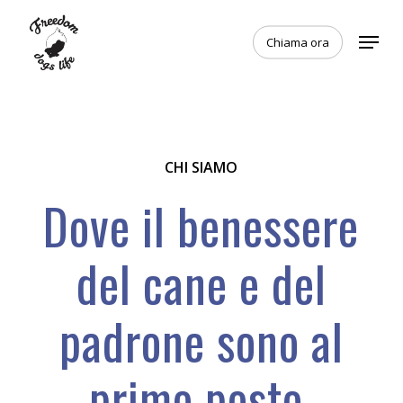
Skip
Menu
to
Chiama ora
main
content
CHI SIAMO
Dove
il
benessere
del
cane
e
del
padrone
sono
al
primo
posto.